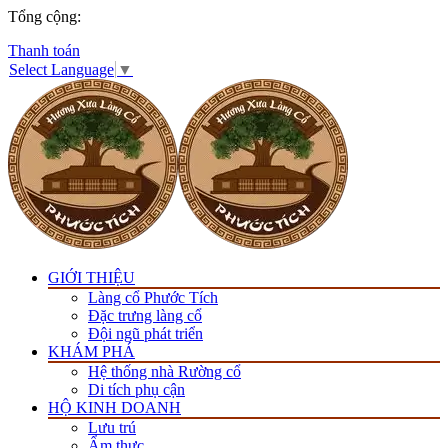
Tổng cộng:
Thanh toán
Select Language
▼
GIỚI THIỆU
Làng cổ Phước Tích
Đặc trưng làng cổ
Đội ngũ phát triển
KHÁM PHÁ
Hệ thống nhà Rường cổ
Di tích phụ cận
HỘ KINH DOANH
Lưu trú
Ẩm thực