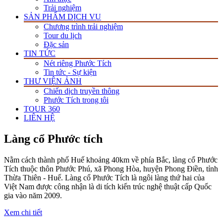
Trải nghiệm
SẢN PHẨM DỊCH VỤ
Chương trình trải nghiệm
Tour du lịch
Đặc sản
TIN TỨC
Nét riêng Phước Tích
Tin tức - Sự kiện
THƯ VIỆN ẢNH
Chiến dịch truyền thông
Phước Tích trong tôi
TOUR 360
LIÊN HỆ
Làng cổ Phước tích
Nằm cách thành phố Huế khoảng 40km về phía Bắc, làng cổ Phước
Tích thuộc thôn Phước Phú, xã Phong Hòa, huyện Phong Điền, tỉnh
Thừa Thiên - Huế. Làng cổ Phước Tích là ngôi làng thứ hai của
Việt Nam được công nhận là di tích kiến trúc nghệ thuật cấp Quốc
gia vào năm 2009.
Xem chi tiết