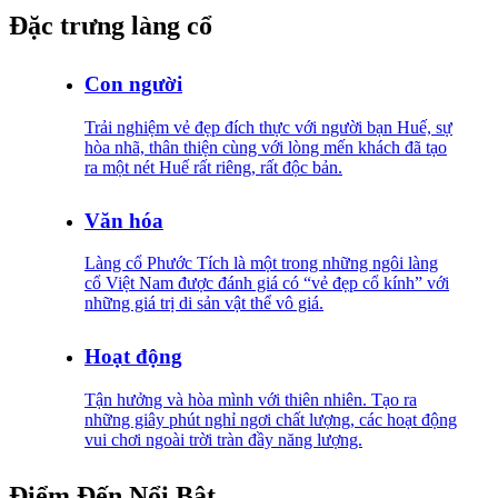
Đặc trưng làng cổ
Con người
Trải nghiệm vẻ đẹp đích thực với người bạn Huế, sự
hòa nhã, thân thiện cùng với lòng mến khách đã tạo
ra một nét Huế rất riêng, rất độc bản.
Văn hóa
Làng cổ Phước Tích là một trong những ngôi làng
cổ Việt Nam được đánh giá có “vẻ đẹp cổ kính” với
những giá trị di sản vật thể vô giá.
Hoạt động
Tận hưởng và hòa mình với thiên nhiên. Tạo ra
những giây phút nghỉ ngơi chất lượng, các hoạt động
vui chơi ngoài trời tràn đầy năng lượng.
Điểm Đến Nổi Bật