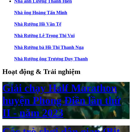
Nhà anh Lương Thanh Hiền
Nhà ông Hoàng Tấn Minh
Nhà Rường Hồ Văn Tế
Nhà Rường Lê Trọng Thị Vui
Nhà Rường bà Hồ Thị Thanh Nga
Nhà Rường ông Trương Duy Thanh
Hoạt động & Trải nghiệm
Giải chạy Half Marathon
huyện Phong Điền lần thứ
II - năm 2023
Các trò chơi dân gian (Bịt