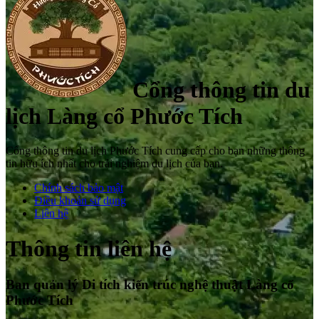
Cổng thông tin du
lịch Làng cổ Phước Tích
Cổng thông tin du lịch Phước Tích cung cấp cho bạn những thông
tin hữu ích nhất cho trải nghiệm du lịch của bạn.
Chính sách bảo mật
Điều khoản sử dụng
Liên hệ
Thông tin liên hệ
Ban quản lý Di tích kiến trúc nghệ thuật Làng cổ
Phước Tích