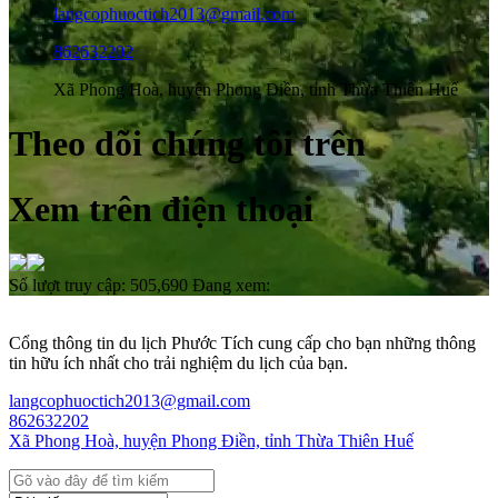
langcophuoctich2013@gmail.com
862632202
Xã Phong Hoà, huyện Phong Điền, tỉnh Thừa Thiên Huế
Theo dõi chúng tôi trên
Xem trên điện thoại
Số lượt truy cập:
505,690
Đang xem:
Cổng thông tin du lịch Phước Tích cung cấp cho bạn những thông
tin hữu ích nhất cho trải nghiệm du lịch của bạn.
langcophuoctich2013@gmail.com
862632202
Xã Phong Hoà, huyện Phong Điền, tỉnh Thừa Thiên Huế