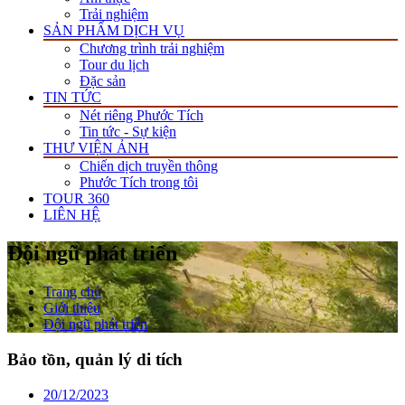
Trải nghiệm
SẢN PHẨM DỊCH VỤ
Chương trình trải nghiệm
Tour du lịch
Đặc sản
TIN TỨC
Nét riêng Phước Tích
Tin tức - Sự kiện
THƯ VIỆN ẢNH
Chiến dịch truyền thông
Phước Tích trong tôi
TOUR 360
LIÊN HỆ
Đội ngũ phát triển
Trang chủ
Giới thiệu
Đội ngũ phát triển
Bảo tồn, quản lý di tích
20/12/2023