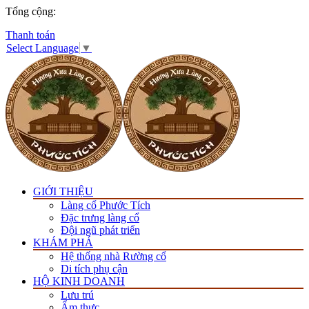
Tổng cộng:
Thanh toán
Select Language
▼
GIỚI THIỆU
Làng cổ Phước Tích
Đặc trưng làng cổ
Đội ngũ phát triển
KHÁM PHÁ
Hệ thống nhà Rường cổ
Di tích phụ cận
HỘ KINH DOANH
Lưu trú
Ẩm thực