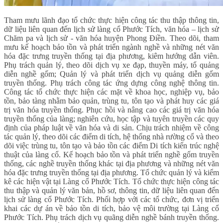
Tham mưu lãnh đạo tổ chức thực hiện công tác thu thập thông tin,
dữ liệu liên quan đến lịch sử làng cổ Phước Tích, văn hóa – lịch sử
Chăm pa và lịch sử - văn hóa huyện Phong Điền. Theo dõi, tham
mưu kế hoạch bảo tồn và phát triển ngành nghề và những nét văn
hóa đặc trưng truyền thống tại địa phương, kiêm hướng dẫn viên.
Phụ trách quản lý, theo dõi dịch vụ xe đạp, thuyền máy, tổ quảng
diễn nghề gốm; Quản lý và phát triển dịch vụ quảng diễn gốm
truyền thống. Phụ trách công tác ứng dựng công nghệ thông tin.
Công tác tổ chức thực hiện các mặt về khoa học, nghiệp vụ, bảo
tồn, bảo tàng nhằm bảo quản, trùng tu, tôn tạo và phát huy các giá
trị văn hóa truyền thống. Phục hồi và nâng cao các giá trị văn hóa
truyền thống của làng; nghiên cứu, học tập và tuyên truyền các quy
định của pháp luật về văn hóa và di sản. Chịu trách nhiệm về công
tác quản lý, theo dõi các điểm di tích, hệ thống nhà rường cổ và theo
dõi việc trùng tu, tôn tạo và bảo tồn các điểm Di tích kiến trúc nghệ
thuật của làng cổ. Kế hoạch bảo tồn và phát triển nghề gốm truyền
thống, các nghề truyền thống khác tại địa phương và những nét văn
hóa đặc trưng truyền thống tại địa phương. Tổ chức quản lý và kiểm
kê các hiện vật tại Làng cổ Phước Tích. Tổ chức thực hiện công tác
thu thập và quản lý văn bản, hồ sơ, thông tin, dữ liệu liên quan đến
lịch sử làng cổ Phước Tích. Phối hợp với các tổ chức, đơn vị triển
khai các dự án về bảo tồn di tích, bảo vệ môi trường tại Làng cổ
Phước Tích. Phụ trách dịch vụ quãng diễn nghề bánh truyền thống.