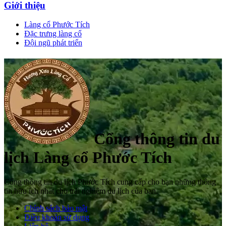
Giới thiệu
Làng cổ Phước Tích
Đặc trưng làng cổ
Đội ngũ phát triển
Cổng thông tin du
lịch Làng cổ Phước Tích
Cổng thông tin du lịch Phước Tích cung cấp cho bạn những thông
tin hữu ích nhất cho trải nghiệm du lịch của bạn.
Chính sách bảo mật
Điều khoản sử dụng