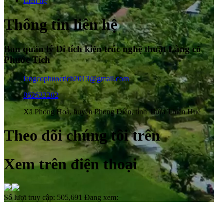
Liên hệ
Thông tin liên hệ
Ban quản lý Di tích kiến trúc nghệ thuật Làng cổ
Phước Tích
langcophuoctich2013@gmail.com
862632202
Xã Phong Hoà, huyện Phong Điền, tỉnh Thừa Thiên Huế
Theo dõi chúng tôi trên
Xem trên điện thoại
Số lượt truy cập:
505,691
Đang xem: