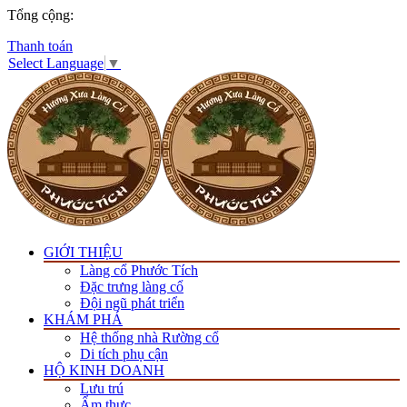
Tổng cộng:
Thanh toán
Select Language
▼
GIỚI THIỆU
Làng cổ Phước Tích
Đặc trưng làng cổ
Đội ngũ phát triển
KHÁM PHÁ
Hệ thống nhà Rường cổ
Di tích phụ cận
HỘ KINH DOANH
Lưu trú
Ẩm thực