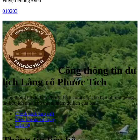
Huyện Phong Điền
01
02
03
Cổng thông tin du
lịch Làng cổ Phước Tích
Cổng thông tin du lịch Phước Tích cung cấp cho bạn những thông
tin hữu ích nhất cho trải nghiệm du lịch của bạn.
Chính sách bảo mật
Điều khoản sử dụng
Liên hệ