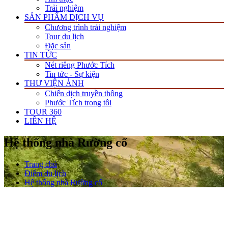
Trải nghiệm
SẢN PHẨM DỊCH VỤ
Chương trình trải nghiệm
Tour du lịch
Đặc sản
TIN TỨC
Nét riêng Phước Tích
Tin tức - Sự kiện
THƯ VIỆN ẢNH
Chiến dịch truyền thông
Phước Tích trong tôi
TOUR 360
LIÊN HỆ
Hệ thống nhà Rường cổ
Trang chủ
Điểm du lịch
Hệ thống nhà Rường cổ