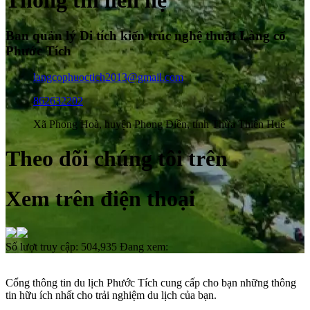
Thông tin liên hệ
Ban quản lý Di tích kiến trúc nghệ thuật Làng cổ
Phước Tích
langcophuoctich2013@gmail.com
862632202
Xã Phong Hoà, huyện Phong Điền, tỉnh Thừa Thiên Huế
Theo dõi chúng tôi trên
Xem trên điện thoại
Số lượt truy cập:
504,935
Đang xem:
Cổng thông tin du lịch Phước Tích cung cấp cho bạn những thông
tin hữu ích nhất cho trải nghiệm du lịch của bạn.