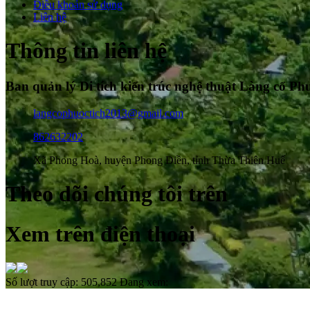
Điều khoản sử dụng
Liên hệ
Thông tin liên hệ
Ban quản lý Di tích kiến trúc nghệ thuật Làng cổ Ph
langcophuoctich2013@gmail.com
862632202
Xã Phong Hoà, huyện Phong Điền, tỉnh Thừa Thiên Huế
Theo dõi chúng tôi trên
Xem trên điện thoại
Số lượt truy cập:
505,852
Đang xem: