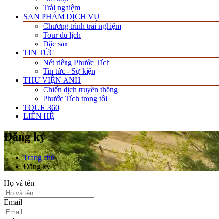
Trải nghiệm
SẢN PHẨM DỊCH VỤ
Chương trình trải nghiệm
Tour du lịch
Đặc sản
TIN TỨC
Nét riêng Phước Tích
Tin tức - Sự kiện
THƯ VIỆN ẢNH
Chiến dịch truyền thông
Phước Tích trong tôi
TOUR 360
LIÊN HỆ
Đăng ký
Trang chủ
Đăng ký
Họ và tên
Email