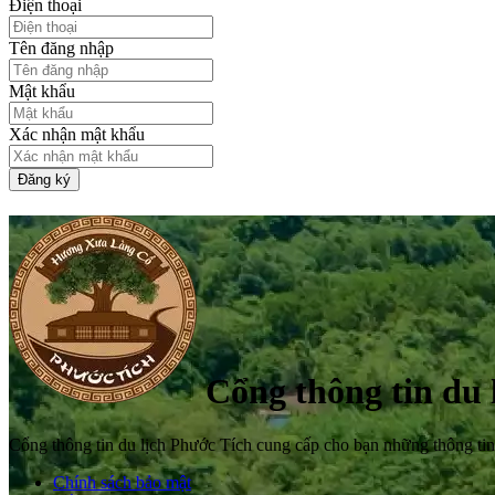
Điện thoại
Tên đăng nhập
Mật khẩu
Xác nhận mật khẩu
Đăng ký
Cổng thông tin du 
Cổng thông tin du lịch Phước Tích cung cấp cho bạn những thông tin 
Chính sách bảo mật