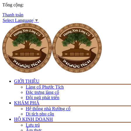
Tổng cộng:
Thanh toán
Select Language
▼
GIỚI THIỆU
Làng cổ Phước Tích
Đặc trưng làng cổ
Đội ngũ phát triển
KHÁM PHÁ
Hệ thống nhà Rường cổ
Di tích phụ cận
HỘ KINH DOANH
Lưu trú
Ẩm thực