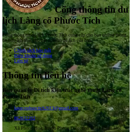
Cổng thông tin du
lịch Làng cổ Phước Tích
Cổng thông tin du lịch Phước Tích cung cấp cho bạn những thông
tin hữu ích nhất cho trải nghiệm du lịch của bạn.
Chính sách bảo mật
Điều khoản sử dụng
Liên hệ
Thông tin liên hệ
Ban quản lý Di tích kiến trúc nghệ thuật Làng cổ
Phước Tích
langcophuoctich2013@gmail.com
862632202
Xã Phong Hoà, huyện Phong Điền, tỉnh Thừa Thiên Huế