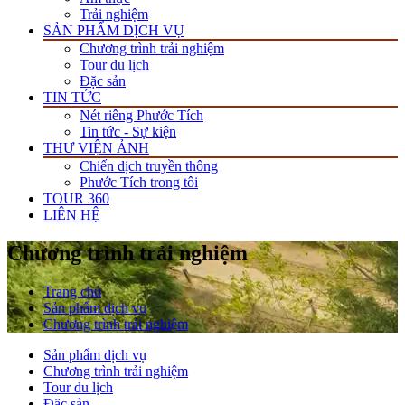
Trải nghiệm
SẢN PHẨM DỊCH VỤ
Chương trình trải nghiệm
Tour du lịch
Đặc sản
TIN TỨC
Nét riêng Phước Tích
Tin tức - Sự kiện
THƯ VIỆN ẢNH
Chiến dịch truyền thông
Phước Tích trong tôi
TOUR 360
LIÊN HỆ
Chương trình trải nghiệm
Trang chủ
Sản phẩm dịch vụ
Chương trình trải nghiệm
Sản phẩm dịch vụ
Chương trình trải nghiệm
Tour du lịch
Đặc sản