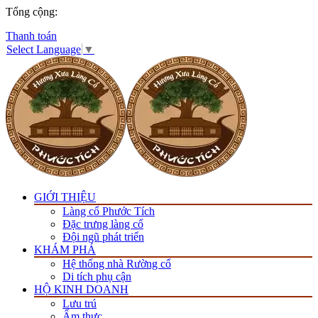
Tổng cộng:
Thanh toán
Select Language
▼
GIỚI THIỆU
Làng cổ Phước Tích
Đặc trưng làng cổ
Đội ngũ phát triển
KHÁM PHÁ
Hệ thống nhà Rường cổ
Di tích phụ cận
HỘ KINH DOANH
Lưu trú
Ẩm thực