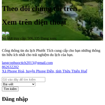
Theo dõi chúng tôi trên
Xem trên điện thoại
Số lượt truy cập:
506,335
Đang xem:
Cổng thông tin du lịch Phước Tích cung cấp cho bạn những thông
tin hữu ích nhất cho trải nghiệm du lịch của bạn.
langcophuoctich2013@gmail.com
862632202
Xã Phong Hoà, huyện Phong Điền, tỉnh Thừa Thiên Huế
Tìm kiếm
Đăng nhập